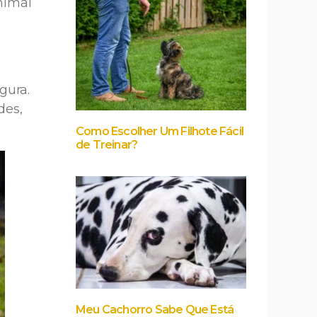
nimal
gura.
des,
Como Escolher Um Filhote Fácil
de Treinar?
Meu Cachorro Sabe Que Está