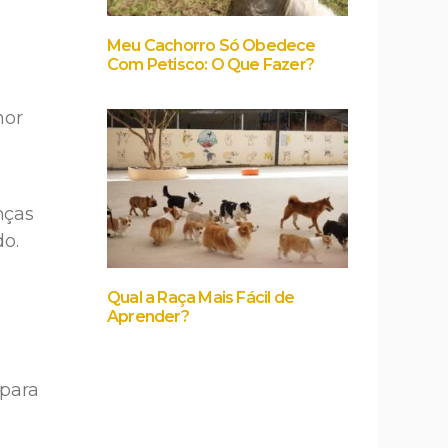
Meu Cachorro Só Obedece
Com Petisco: O Que Fazer?
hor
nças
do.
Qual a Raça Mais Fácil de
Aprender?
 para