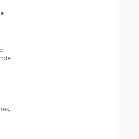
de
 e
pode
res,