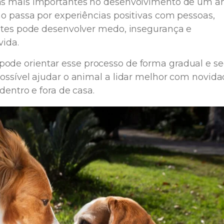
s mais importantes no desenvolvimento de um a
o passa por experiências positivas com pessoas,
ntes pode desenvolver medo, insegurança e
vida.
pode orientar esse processo de forma gradual e se
ossível ajudar o animal a lidar melhor com novida
dentro e fora de casa.