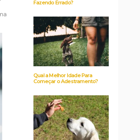
Fazendo Errado?
rma
Qual a Melhor Idade Para
Começar o Adestramento?