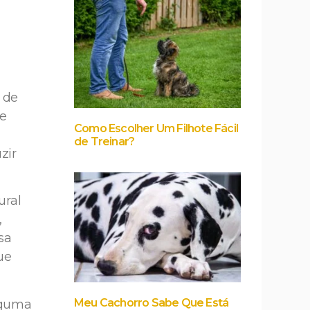
 de
 e
Como Escolher Um Filhote Fácil
de Treinar?
zir
ural
,
sa
ue
Meu Cachorro Sabe Que Está
lguma