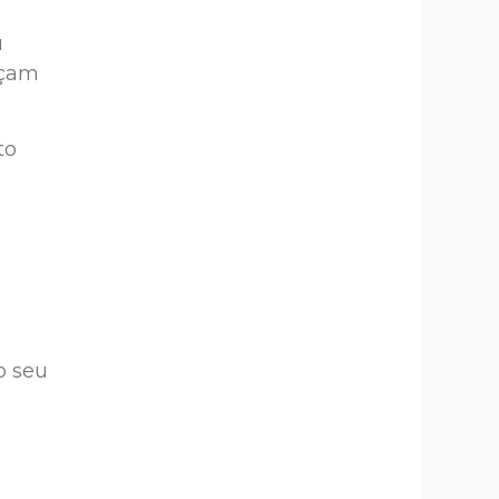
u
rçam
to
o seu