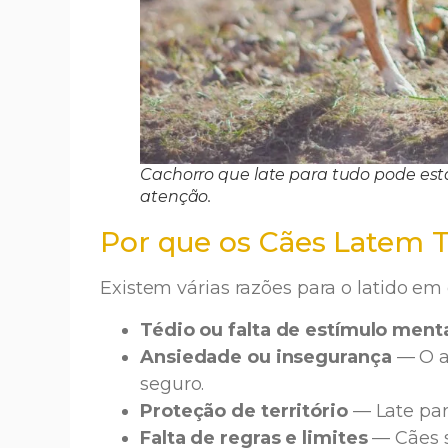
Cachorro que late para tudo pode es
atenção.
Por que os Cães Latem 
Existem várias razões para o latido em
Tédio ou falta de estímulo ment
Ansiedade ou insegurança
— O a
seguro.
Proteção de território
— Late par
Falta de regras e limites
— Cães s