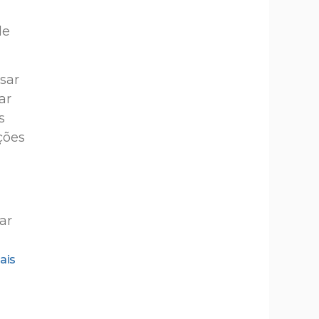
de
sar
ar
s
ções
ar
ais