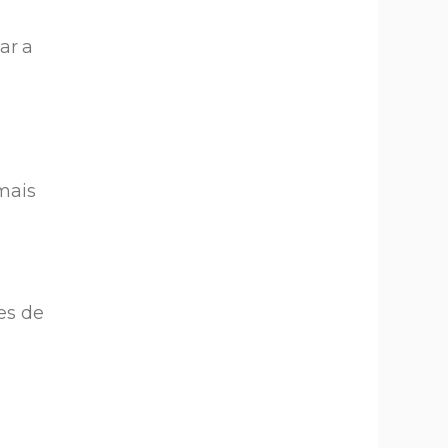
ar a
mais
es de