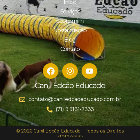
Início
Serviços
Sobre mim
Nossa criação
Blog
Contato
Canil Edcão Educado
contato@caniledcaoeducado.com.br
(71) 9.9181-7333
© 2026 Canil Edcão Educado – Todos os Direitos
Reservados.